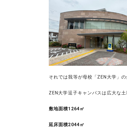
それでは我等が母校「ZEN大学」
ZEN大学逗子キャンパスは広大な
敷地面積1264㎡
延床面積2044㎡