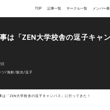
TOP
記事一覧
サークル一覧
メンバー募
事は「ZEN大学校舎の逗子キャ
2日
ーツ
/
海鮮
/
観光
/
逗子
事は「ZEN大学校舎の逗子キャンパス」に行ってきた！