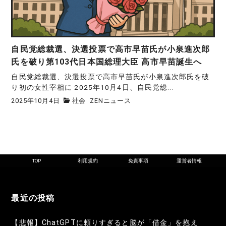
自民党総裁選、決選投票で高市早苗氏が小泉進次郎
氏を破り第103代日本国総理大臣 高市早苗誕生へ
自民党総裁選、決選投票で高市早苗氏が小泉進次郎氏を破
り初の女性宰相に 2025年10月4日、自民党総...
2025年10月4日
社会
ZENニュース
TOP
利用規約
免責事項
運営者情報
最近の投稿
【悲報】ChatGPTに頼りすぎると脳が「借金」を抱え