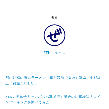
著者
ZENニュース
投
都内屈指の家系ラーメン、鶏と醤油で食わす家系・中野坂
稿
上「麺屋たいせい」
ナ
ZEN大学逗子キャンパスへ車で行く場合の駐車場は？コイ
ビ
ンパーキングを調べてみた
ゲ