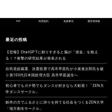
ー
シ
ョ
TOP
利用規約
免責事項
運営者情報
ン
最近の投稿
【悲報】ChatGPTに頼りすぎると脳が「借金」を抱え
る！？衝撃の研究結果が発表される
自民党総裁選、決選投票で高市早苗氏が小泉進次郎氏を破
り第103代日本国総理大臣 高市早苗誕生へ
初心者でもガチ勢でもダンスが好きなら大歓迎！「ZEN大
学ダンスサークル」
創作の力でふるさとに誇りを持てる社会をつくるZEN大学
「地方創生サークル」