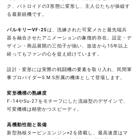
ク、バトロイドの3形態に変形し、主人公たちが操縦す
る最新鋭機です。
バルキリーVF‑25
は、洗練された可変メカと最先端兵
器を融合させたアニメーションの象徴的存在。設定・デ
ザイン・商品展開の三拍子が揃い、放送から15年以上
経ってもファンの心を捉え続けています。
設計・変形には実際の戦闘機の要素を取り入れ、民間軍
事プロバイダーS.M.S所属の機体として登場します。
変形機構の熟練度
F-14やSu-27をモチーフにした流線型のデザインで、
可変機構は精密かつスピーディ。
高機動性能と装備
新型熱核タービンエンジン×2を搭載し、最高速度はマ