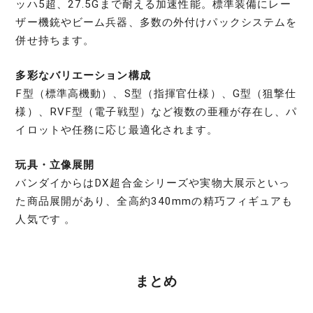
ッハ5超、27.5Gまで耐える加速性能。標準装備にレー
ザー機銃やビーム兵器、多数の外付けパックシステムを
併せ持ちます。
多彩なバリエーション構成
F型（標準高機動）、S型（指揮官仕様）、G型（狙撃仕
様）、RVF型（電子戦型）など複数の亜種が存在し、パ
イロットや任務に応じ最適化されます。
玩具・立像展開
バンダイからはDX超合金シリーズや実物大展示といっ
た商品展開があり、全高約340mmの精巧フィギュアも
人気です 。
まとめ